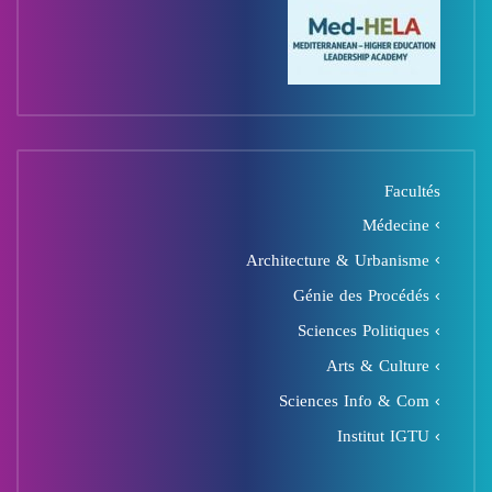
Facultés
Médecine
Architecture & Urbanisme
Génie des Procédés
Sciences Politiques
Arts & Culture
Sciences Info & Com
Institut IGTU