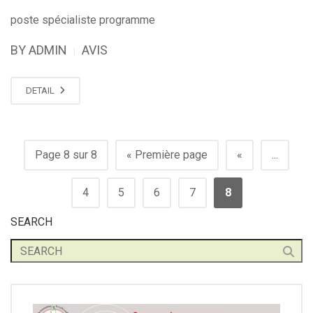
poste spécialiste programme
BY ADMIN
AVIS
|
DETAIL
Page 8 sur 8
« Première page
«
...
4
5
6
7
8
SEARCH