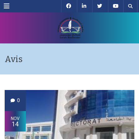
Menu
Avis
0
NOV
14