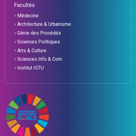
Facultés
Médecine
Architecture & Urbanisme
Génie des Procédés
Sciences Politiques
Arts & Culture
Sciences Info & Com
Institut IGTU